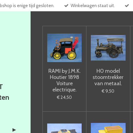
shop is enige tijd gesloten.
Winkelwagen staat uit.
RAMI by J.M.K.
H0 model
Houtier 1898
stoomtrekker
Voiture
van metaal.
T
electrique.
€ 9,50
ften
€ 24,50