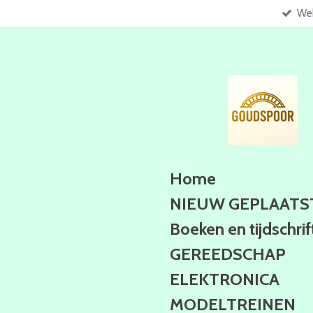
Web
Ga
direct
naar
de
hoofdinhoud
Home
NIEUW GEPLAATS
Boeken en tijdschri
GEREEDSCHAP
ELEKTRONICA
MODELTREINEN