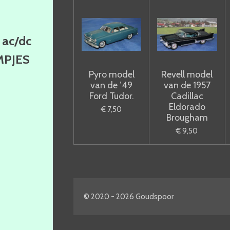
ac/dc
MPJES
Pyro model
Revell model
van de ’49
van de 1957
Ford Tudor.
Cadillac
Eldorado
€ 7,50
Brougham
€ 9,50
© 2020 - 2026 Goudspoor