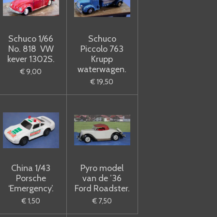
Schuco 1/66
Schuco
No. 818 VW
Piccolo 763
kever 1302S.
Krupp
waterwagen.
€ 9,00
€ 19,50
China 1/43
Pyro model
Porsche
van de ’36
‘Emergency’.
Ford Roadster.
€ 1,50
€ 7,50