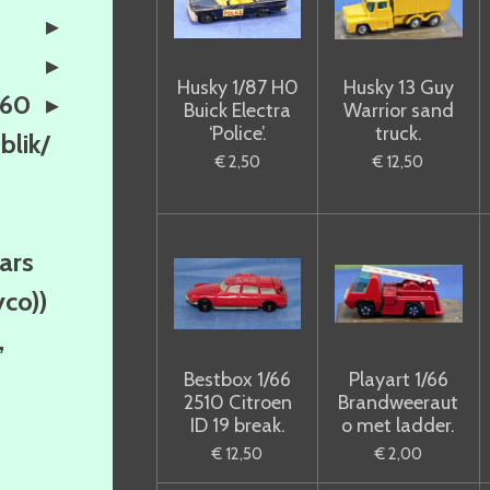
Husky 1/87 H0
Husky 13 Guy
160
Buick Electra
Warrior sand
‘Police’.
truck.
lik/
€ 2,50
€ 12,50
ars
yco))
,
Bestbox 1/66
Playart 1/66
2510 Citroen
Brandweeraut
ID 19 break.
o met ladder.
€ 12,50
€ 2,00