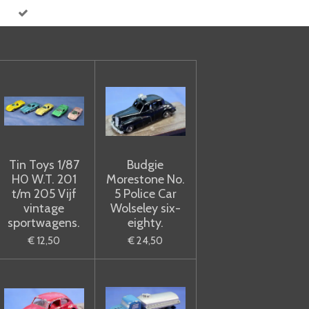
Tin Toys 1/87
Budgie
H0 W.T. 201
Morestone No.
t/m 205 Vijf
5 Police Car
vintage
Wolseley six-
sportwagens.
eighty.
€ 12,50
€ 24,50