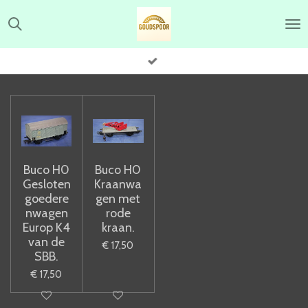
Ga
direct
naar
de
hoofdinhoud
Buco H0
Buco H0
Gesloten
Kraanwa
goedere
gen met
nwagen
rode
Europ K4
kraan.
van de
€ 17,50
SBB.
€ 17,50