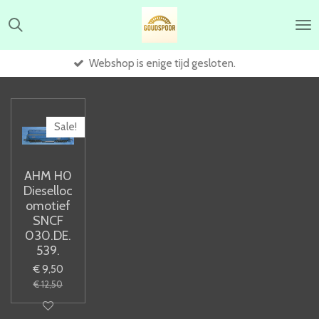
Ga
direct
naar
de
Webshop is enige tijd gesloten.
hoofdinhoud
Sale!
AHM H0
Dieselloc
omotief
SNCF
030.DE.
539.
€ 9,50
€ 12,50