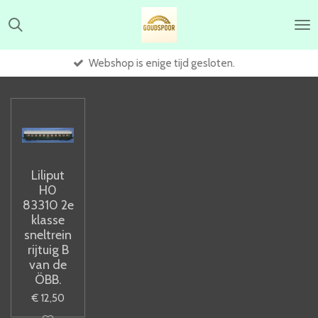
Ga
direct
naar
de
Webshop is enige tijd gesloten.
hoofdinhoud
Liliput
H0
83310 2e
klasse
sneltrein
rijtuig B
van de
ÖBB.
€ 12,50