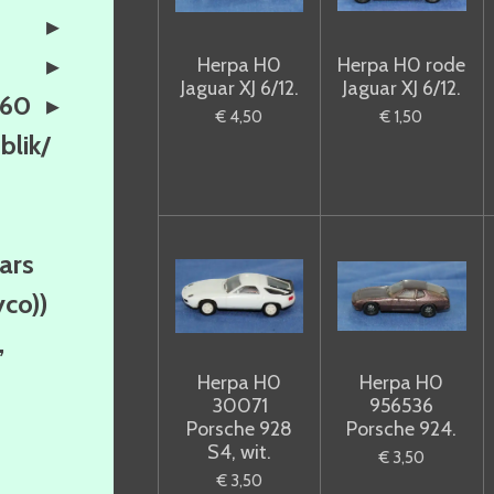
Herpa H0
Herpa H0 rode
Jaguar XJ 6/12.
Jaguar XJ 6/12.
160
€ 4,50
€ 1,50
lik/
ars
yco))
,
Herpa H0
Herpa H0
30071
956536
Porsche 928
Porsche 924.
S4, wit.
€ 3,50
€ 3,50