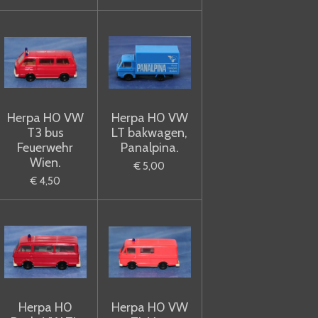
Herpa H0 VW
Herpa H0 VW
T3 bus
LT bakwagen,
Feuerwehr
Panalpina.
Wien.
€ 5,00
€ 4,50
Herpa H0
Herpa H0 VW