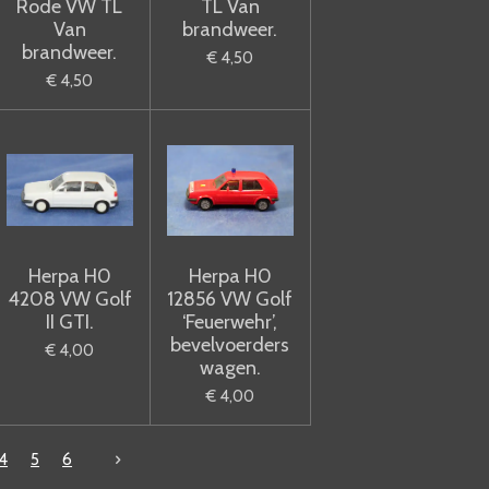
Rode VW TL
TL Van
Van
brandweer.
brandweer.
€ 4,50
€ 4,50
Herpa H0
Herpa H0
4208 VW Golf
12856 VW Golf
II GTI.
‘Feuerwehr’,
bevelvoerders
€ 4,00
wagen.
€ 4,00
4
5
6