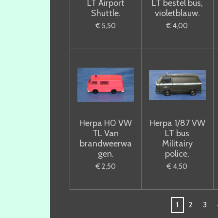
LT Airport
LT bestel bus,
Shuttle.
violetblauw.
€ 5,50
€ 4,00
Herpa H0 VW
Herpa 1/87 VW
TL Van
LT bus
brandweerwa
Militairy
gen.
police.
€ 2,50
€ 4,50
1
2
3