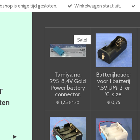
shop is enige tijd gesloten.
Winkelwagen staat uit.
Sale!
Tamiya no.
Batterijhouder
295 8,4V Gold
voor 1 batterij
Power battery
1,5V UM-2 or
T
connector.
‘C’ size.
ften
€ 1,25
€ 0,75
€ 1,50