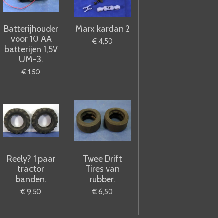
Batterijhouder
Marx kardan 2
voor 10 AA
€ 4,50
batterijen 1,5V
UM-3.
€ 1,50
Reely? 1 paar
Twee Drift
tractor
Tires van
banden.
rubber.
€ 9,50
€ 6,50