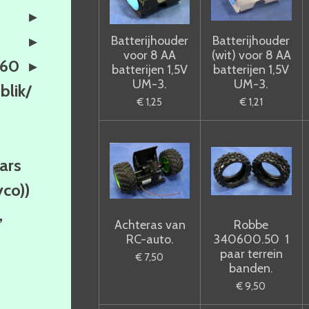
Batterijhouder
Batterijhouder
voor 8 AA
(wit) voor 8 AA
160
batterijen 1,5V
batterijen 1,5V
UM-3.
UM-3.
lik/
€ 1,25
€ 1,21
ars
yco))
,
Achteras van
Robbe
RC-auto.
340600.50 1
paar terrein
€ 7,50
banden.
€ 9,50