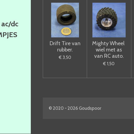
ac/dc
MPJES
Drift Tire van
Mighty Wheel
rubber.
wiel met as
van RC auto.
€ 3,50
€ 1,50
© 2020 - 2026 Goudspoor