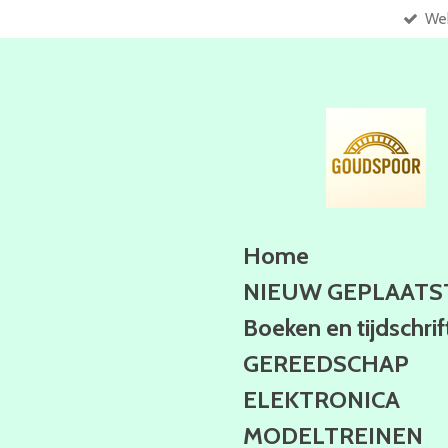
Web
Ga
direct
naar
de
hoofdinhoud
Home
NIEUW GEPLAATS
Boeken en tijdschri
GEREEDSCHAP
ELEKTRONICA
MODELTREINEN