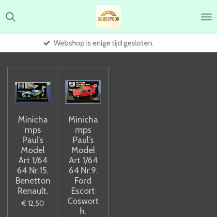
Ga
direct
naar
de
Webshop is enige tijd gesloten.
hoofdinhoud
Minicha
Minicha
mps
mps
Paul’s
Paul’s
Model
Model
Art 1/64
Art 1/64
64 Nr.15.
64 Nr.9.
Benetton
Ford
Renault.
Escort
Coswort
€ 12,50
h.