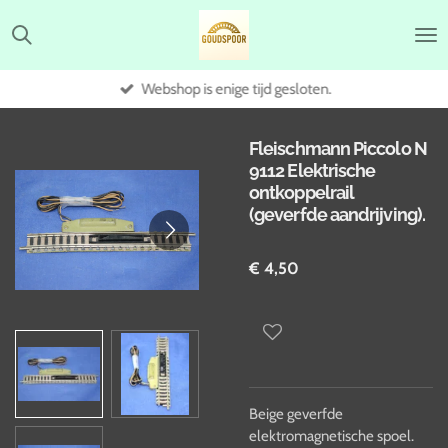
Ga
direct
naar
de
Webshop is enige tijd gesloten.
hoofdinhoud
Fleischmann Piccolo N
9112 Elektrische
ontkoppelrail
(geverfde aandrijving).
€ 4,50
Beige geverfde
elektromagnetische spoel.