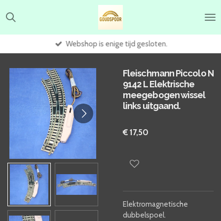
Ga
direct
naar
de
Webshop is enige tijd gesloten.
hoofdinhoud
Fleischmann Piccolo N
9142 L Elektrische
meegebogen wissel
links uitgaand.
€ 17,50
Elektromagnetische
dubbelspoel.