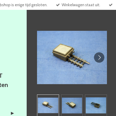
shop is enige tijd gesloten.
Winkelwagen staat uit.
T
ften