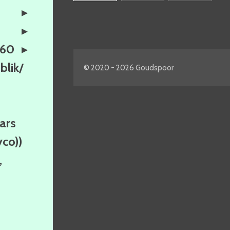
160
lik/
© 2020 - 2026 Goudspoor
ars
yco))
,