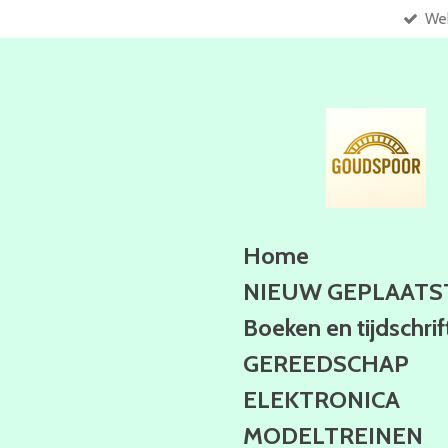
Web
Ga
direct
naar
de
hoofdinhoud
Home
NIEUW GEPLAATS
Boeken en tijdschri
GEREEDSCHAP
ELEKTRONICA
MODELTREINEN