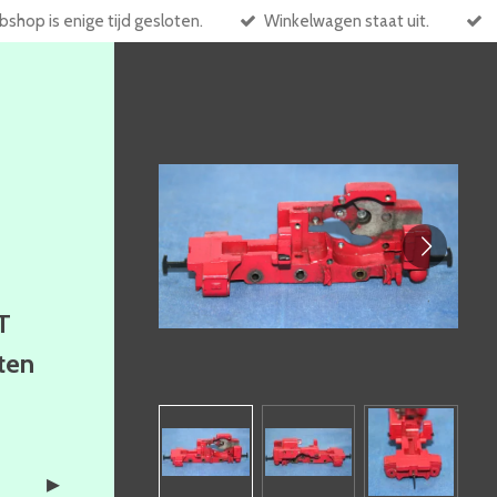
shop is enige tijd gesloten.
Winkelwagen staat uit.
T
ften