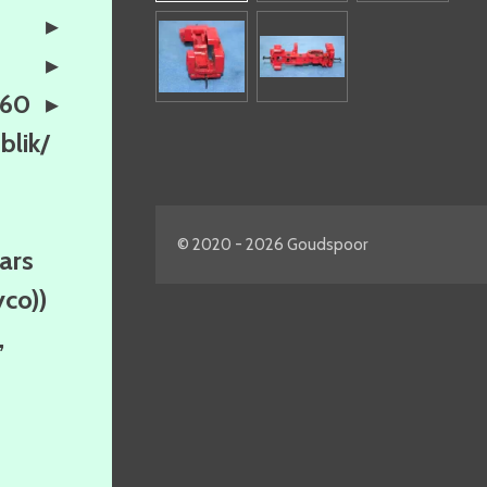
160
lik/
© 2020 - 2026 Goudspoor
ars
yco))
,