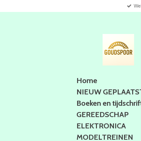
Web
Ga
direct
naar
de
hoofdinhoud
Home
NIEUW GEPLAATS
Boeken en tijdschri
GEREEDSCHAP
ELEKTRONICA
MODELTREINEN