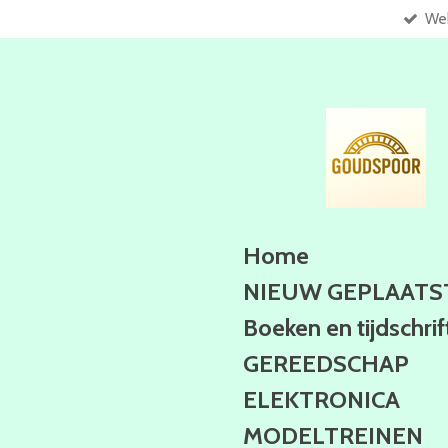
Web
Ga
direct
naar
de
hoofdinhoud
Home
NIEUW GEPLAATS
Boeken en tijdschri
GEREEDSCHAP
ELEKTRONICA
MODELTREINEN