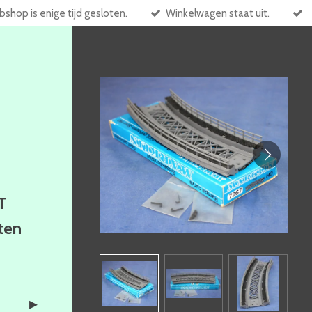
shop is enige tijd gesloten.
Winkelwagen staat uit.
T
ften