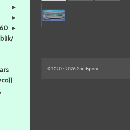
160
lik/
ars
© 2020 - 2026 Goudspoor
yco))
,