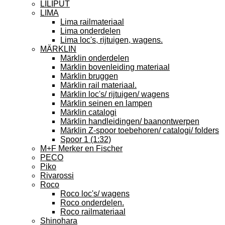
LILIPUT
LIMA
Lima railmateriaal
Lima onderdelen
Lima loc's, rijtuigen, wagens.
MÄRKLIN
Märklin onderdelen
Märklin bovenleiding materiaal
Märklin bruggen
Märklin rail materiaal.
Märklin loc's/ rijtuigen/ wagens
Märklin seinen en lampen
Märklin catalogi
Märklin handleidingen/ baanontwerpen
Märklin Z-spoor toebehoren/ catalogi/ folders
Spoor 1 (1:32)
M+F Merker en Fischer
PECO
Piko
Rivarossi
Roco
Roco loc's/ wagens
Roco onderdelen.
Roco railmateriaal
Shinohara