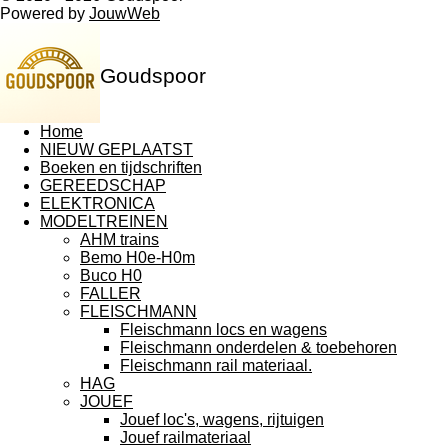
Powered by
JouwWeb
Goudspoor
Home
NIEUW GEPLAATST
Boeken en tijdschriften
GEREEDSCHAP
ELEKTRONICA
MODELTREINEN
AHM trains
Bemo H0e-H0m
Buco H0
FALLER
FLEISCHMANN
Fleischmann locs en wagens
Fleischmann onderdelen & toebehoren
Fleischmann rail materiaal.
HAG
JOUEF
Jouef loc's, wagens, rijtuigen
Jouef railmateriaal