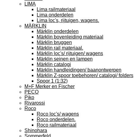
LIMA
Lima railmateriaal
Lima onderdelen
Lima loc's, rijtuigen, wagens.
MÄRKLIN
Märklin onderdelen
Märklin bovenleiding materiaal
Märklin bruggen
Märklin rail materiaal.
Märklin loc's/ rijtuigen/ wagens
Märklin seinen en lampen
Märklin catalogi
Märklin handleidingen/ baanontwerpen
Märklin Z-spoor toebehoren/ catalogi/ folders
Spoor 1 (1:32)
M+F Merker en Fischer
PECO
Piko
Rivarossi
Roco
Roco loc's/ wagens
Roco onderdelen.
Roco railmateriaal
Shinohara
Sommerfeld