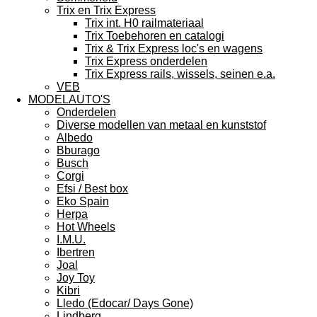
Trix en Trix Express
Trix int. H0 railmateriaal
Trix Toebehoren en catalogi
Trix & Trix Express loc's en wagens
Trix Express onderdelen
Trix Express rails, wissels, seinen e.a.
VEB
MODELAUTO'S
Onderdelen
Diverse modellen van metaal en kunststof
Albedo
Bburago
Busch
Corgi
Efsi / Best box
Eko Spain
Herpa
Hot Wheels
I.M.U.
Ibertren
Joal
Joy Toy
Kibri
Lledo (Edocar/ Days Gone)
Lindberg