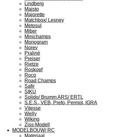
Lindberg
Maisto
Majorette
Matchbox/ Lesney
Metosul
Miber
Minichamps
Monogram
Norev
Praliné
Preiser
Rietze
Roskopf
Roco
Road Champs
Safir
SIKU
Solido/ Brumm ARS/ ERTL
S.E.S., VEB, Prefo, Permot, IGRA
Vitesse
Welly
Wiking
Ziss-Modell
MODELBOUW/ RC
Materiaal