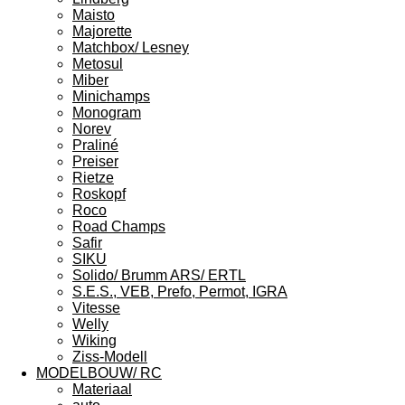
Maisto
Majorette
Matchbox/ Lesney
Metosul
Miber
Minichamps
Monogram
Norev
Praliné
Preiser
Rietze
Roskopf
Roco
Road Champs
Safir
SIKU
Solido/ Brumm ARS/ ERTL
S.E.S., VEB, Prefo, Permot, IGRA
Vitesse
Welly
Wiking
Ziss-Modell
MODELBOUW/ RC
Materiaal