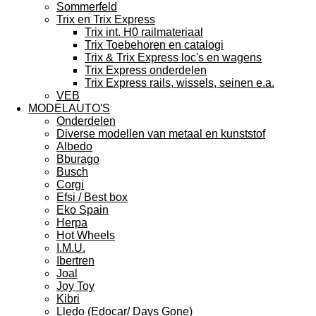
Sommerfeld
Trix en Trix Express
Trix int. H0 railmateriaal
Trix Toebehoren en catalogi
Trix & Trix Express loc's en wagens
Trix Express onderdelen
Trix Express rails, wissels, seinen e.a.
VEB
MODELAUTO'S
Onderdelen
Diverse modellen van metaal en kunststof
Albedo
Bburago
Busch
Corgi
Efsi / Best box
Eko Spain
Herpa
Hot Wheels
I.M.U.
Ibertren
Joal
Joy Toy
Kibri
Lledo (Edocar/ Days Gone)