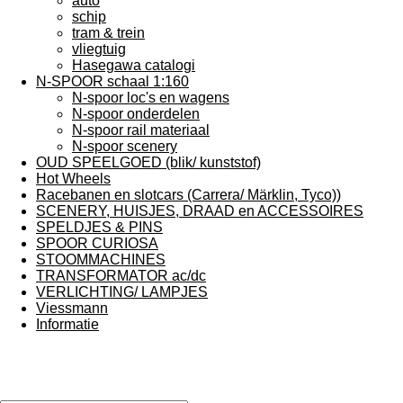
auto
schip
tram & trein
vliegtuig
Hasegawa catalogi
N-SPOOR schaal 1:160
N-spoor loc's en wagens
N-spoor onderdelen
N-spoor rail materiaal
N-spoor scenery
OUD SPEELGOED (blik/ kunststof)
Hot Wheels
Racebanen en slotcars (Carrera/ Märklin, Tyco))
SCENERY, HUISJES, DRAAD en ACCESSOIRES
SPELDJES & PINS
SPOOR CURIOSA
STOOMMACHINES
TRANSFORMATOR ac/dc
VERLICHTING/ LAMPJES
Viessmann
Informatie