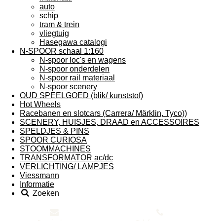
auto
schip
tram & trein
vliegtuig
Hasegawa catalogi
N-SPOOR schaal 1:160
N-spoor loc's en wagens
N-spoor onderdelen
N-spoor rail materiaal
N-spoor scenery
OUD SPEELGOED (blik/ kunststof)
Hot Wheels
Racebanen en slotcars (Carrera/ Märklin, Tyco))
SCENERY, HUISJES, DRAAD en ACCESSOIRES
SPELDJES & PINS
SPOOR CURIOSA
STOOMMACHINES
TRANSFORMATOR ac/dc
VERLICHTING/ LAMPJES
Viessmann
Informatie
Zoeken