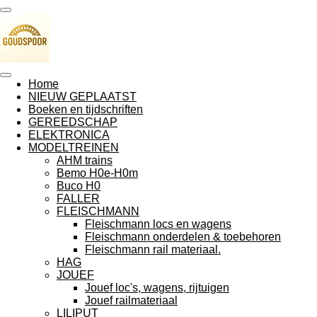
Ga
direct
naar
de
hoofdinhoud
Home
NIEUW GEPLAATST
Boeken en tijdschriften
GEREEDSCHAP
ELEKTRONICA
MODELTREINEN
AHM trains
Bemo H0e-H0m
Buco H0
FALLER
FLEISCHMANN
Fleischmann locs en wagens
Fleischmann onderdelen & toebehoren
Fleischmann rail materiaal.
HAG
JOUEF
Jouef loc's, wagens, rijtuigen
Jouef railmateriaal
LILIPUT