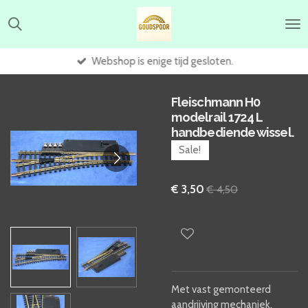
Ga
direct
naar
de
Webshop is enige tijd gesloten.
hoofdinhoud
Fleischmann H0
modelrail 1724 L
handbediende wissel.
Sale!
€ 3,50
€ 4,50
Met vast gemonteerd
aandrijving mechaniek,