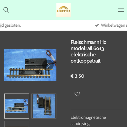
Ga
direct
naar
de
Winkelwagen staat uit.
hoofdinhoud
Fleischmann H0
modelrail 6013
elektrische
ontkoppelrail.
€ 3,50
Elektromagnetische
aandrijving.