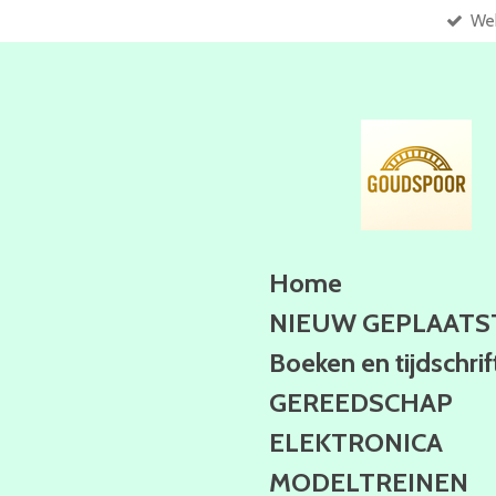
Web
Ga
direct
naar
de
hoofdinhoud
Home
NIEUW GEPLAATS
Boeken en tijdschri
GEREEDSCHAP
ELEKTRONICA
MODELTREINEN