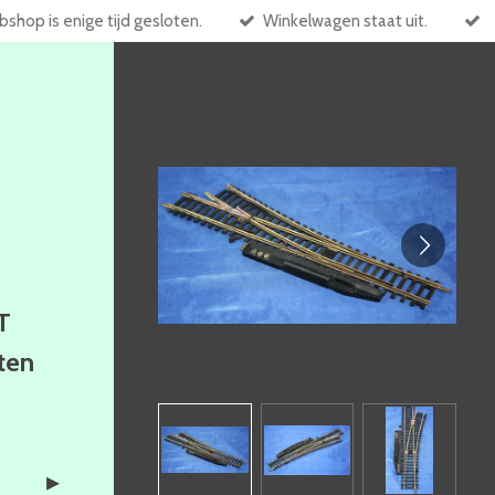
shop is enige tijd gesloten.
Winkelwagen staat uit.
T
ften