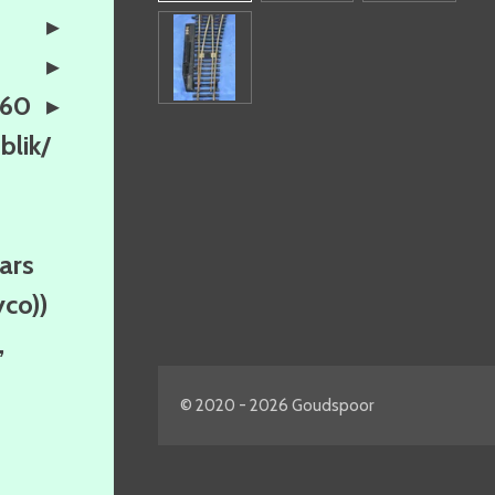
160
lik/
ars
yco))
,
© 2020 - 2026 Goudspoor