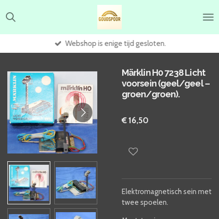
Ga
direct
naar
de
Webshop is enige tijd gesloten.
hoofdinhoud
Märklin H0 7238 Licht
voorsein (geel/geel –
groen/groen).
€ 16,50
Elektromagnetisch sein met
twee spoelen.