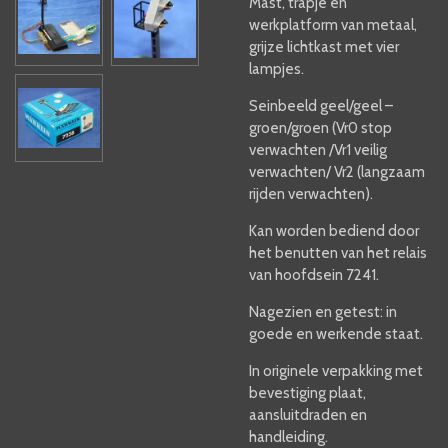
Mast, trapje en
werkplatform van metaal,
grijze lichtkast met vier
lampjes.
Seinbeeld geel/geel –
groen/groen (Vr0 stop
verwachten /Vr1 veilig
verwachten/ Vr2 (langzaam
rijden verwachten).
Kan worden bediend door
het benutten van het relais
van hoofdsein 7241.
Nagezien en getest: in
goede en werkende staat.
In originele verpakking met
bevestiging plaat,
aansluitdraden en
handleiding.