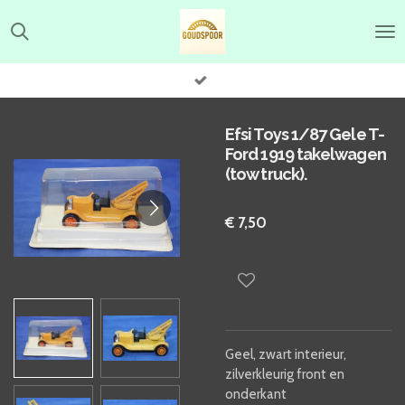
Ga
direct
naar
de
hoofdinhoud
Efsi Toys 1/87 Gele T-
Ford 1919 takelwagen
(tow truck).
€ 7,50
Geel, zwart interieur,
zilverkleurig front en
onderkant