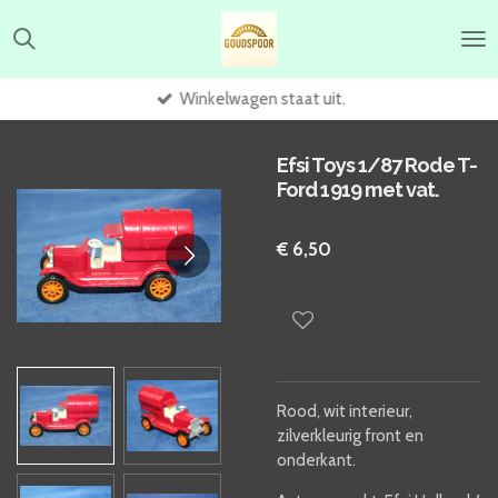
Ga
direct
naar
de
Winkelwagen staat uit.
hoofdinhoud
Efsi Toys 1/87 Rode T-
Ford 1919 met vat.
€ 6,50
Rood, wit interieur,
zilverkleurig front en
onderkant.