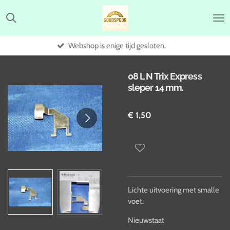
Ga
direct
naar
de
Webshop is enige tijd gesloten.
hoofdinhoud
08 L N Trix Express
sleper 14 mm.
€ 1,50
Lichte uitvoering met smalle
voet.
Nieuwstaat