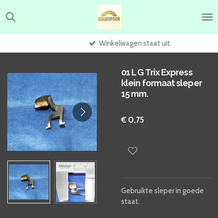
Ga
direct
naar
de
Winkelwagen staat uit.
hoofdinhoud
01 L G Trix Express
klein formaat sleper
15 mm.
€ 0,75
Gebruikte sleper in goede
staat.