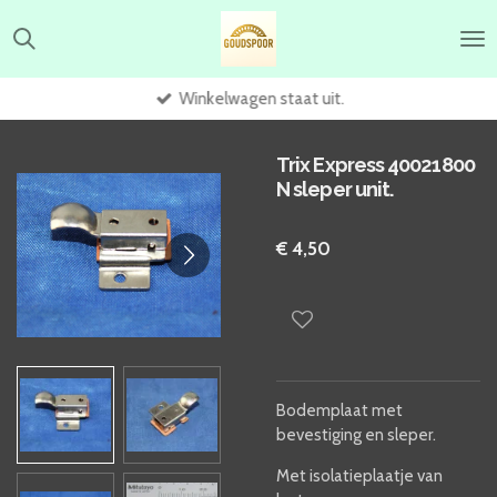
Ga
direct
naar
de
Winkelwagen staat uit.
hoofdinhoud
Trix Express 40021800
N sleper unit.
€ 4,50
Bodemplaat met
bevestiging en sleper.
Met isolatieplaatje van