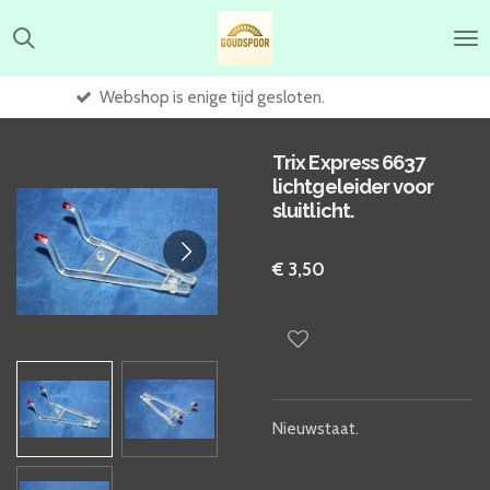
Ga
direct
naar
de
s enige tijd gesloten.
Winke
hoofdinhoud
Trix Express 6637
lichtgeleider voor
sluitlicht.
€ 3,50
Nieuwstaat.