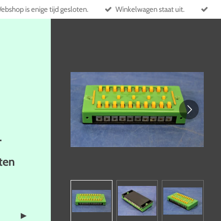
ebshop is enige tijd gesloten.
Winkelwagen staat uit.
T
ten