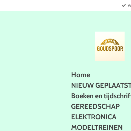
W
Ga
direct
naar
de
hoofdinhoud
Home
NIEUW GEPLAATS
Boeken en tijdschrif
GEREEDSCHAP
ELEKTRONICA
MODELTREINEN