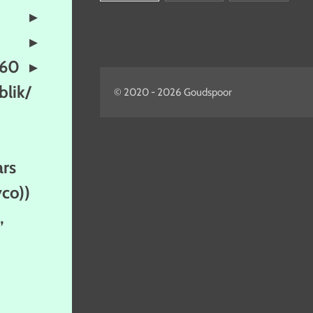
160
lik/
© 2020 - 2026 Goudspoor
ars
yco))
,