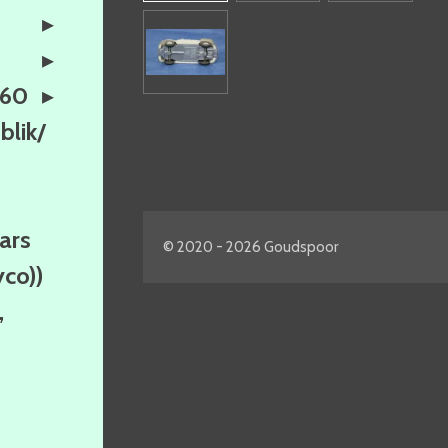
160
lik/
ars
© 2020 - 2026 Goudspoor
yco))
,