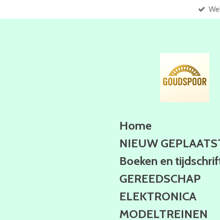
Web
Ga
direct
naar
de
hoofdinhoud
Home
NIEUW GEPLAATS
Boeken en tijdschri
GEREEDSCHAP
ELEKTRONICA
MODELTREINEN