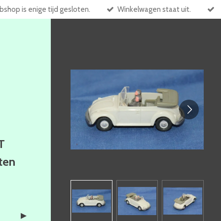
shop is enige tijd gesloten.
Winkelwagen staat uit.
T
ften