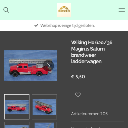
Ga
direct
naar
de
Webshop is enige tijd gesloten.
hoofdinhoud
Wiking H0 620/36
Magirus Saturn
brandweer
ladderwagen.
€ 5,50
Artikelnummer:
203