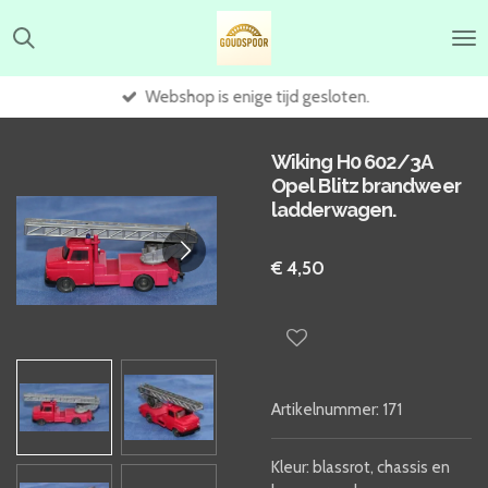
Ga
direct
naar
de
Webshop is enige tijd gesloten.
hoofdinhoud
Wiking H0 602/3A
Opel Blitz brandweer
ladderwagen.
€ 4,50
Artikelnummer:
171
Kleur: blassrot, chassis en