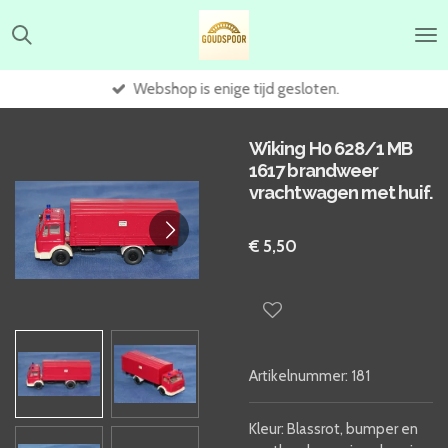
Ga
direct
naar
de
Webshop is enige tijd gesloten.
hoofdinhoud
Wiking H0 628/1 MB
1617 brandweer
vrachtwagen met huif.
€ 5,50
Artikelnummer:
181
Kleur: Blassrot, bumper en