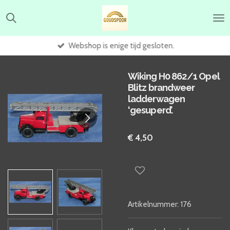
Ga
direct
naar
de
Webshop is enige tijd gesloten.
hoofdinhoud
Wiking H0 862/1 Opel
Blitz brandweer
ladderwagen
‘gesuperd’.
€ 4,50
Artikelnummer:
176