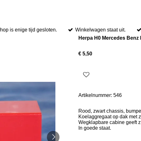
op is enige tijd gesloten.
Winkelwagen staat uit.
Herpa H0 Mercedes Benz L
€ 5,50
Artikelnummer:
546
Rood, zwart chassis, bumper
Koelaggregaat op dak met zi
Wegklapbare cabine geeft zi
In goede staat.