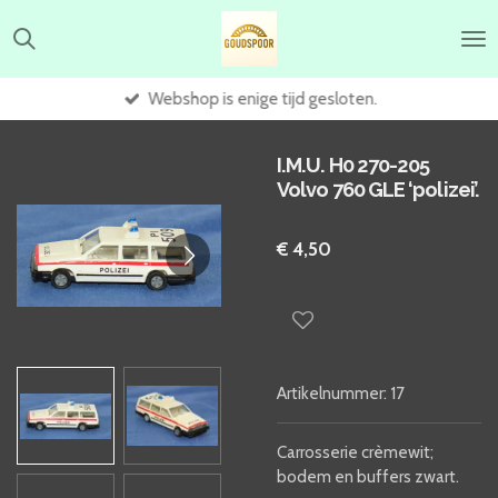
Ga
direct
naar
de
Webshop is enige tijd gesloten.
hoofdinhoud
I.M.U. H0 270-205
Volvo 760 GLE ‘polizei’.
€ 4,50
Artikelnummer:
17
Carrosserie crèmewit;
bodem en buffers zwart.