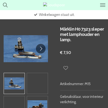
Ga
direct
Winkelwagen staat uit.
naar
de
hoofdinhoud
Märklin H0 7323 sleper
met lamphouder en
lamp.
€ 7,50
Artikelnummer:
M15
Gebruiksklaar, voor interieur
verlichting.