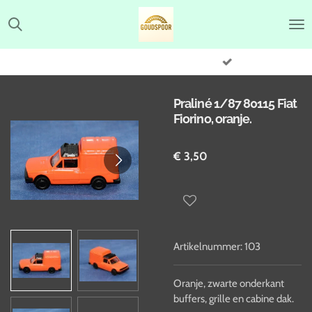
Ga
direct
naar
de
hoofdinhoud
Praliné 1/87 80115 Fiat
Fiorino, oranje.
€ 3,50
Artikelnummer:
103
Oranje, zwarte onderkant
buffers, grille en cabine dak.