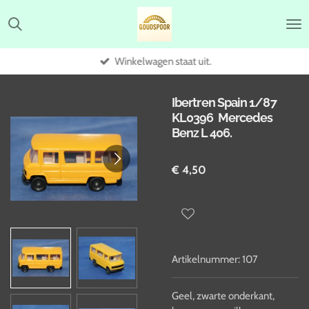
Ga
direct
naar
de
Winkelwagen staat uit.
hoofdinhoud
Ibertren Spain 1/87
KL0396 Mercedes
Benz L 406.
€ 4,50
Artikelnummer:
107
Geel, zwarte onderkant,