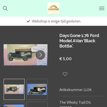
Ga
direct
naar
de
Webshop is enige tijd gesloten.
hoofdinhoud
Days Gone 1:76 Ford
Model A Van ‘Black
Bottle’.
€ 5,00
Artikelnummer:
LL06
The Whisky Trail DG