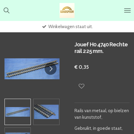
Ga
direct
naar
de
Winkelwagen staat uit.
hoofdinhoud
Jouef H0 4740 Rechte
rail 225 mm.
€ 0,35
Rails van metaal, op bielzen
van kunststof,
Gebruikt, in goede staat,