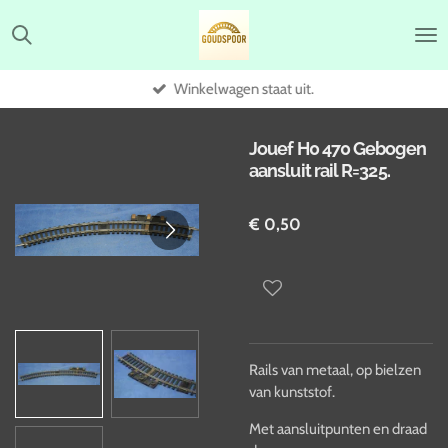
Ga
direct
naar
de
Winkelwagen staat uit.
hoofdinhoud
Jouef H0 470 Gebogen
aansluit rail R=325.
€ 0,50
Rails van metaal, op bielzen
van kunststof.
Met aansluitpunten en draad