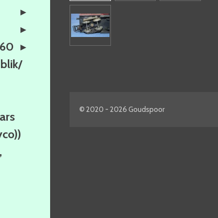
160
lik/
© 2020 - 2026 Goudspoor
ars
yco))
,