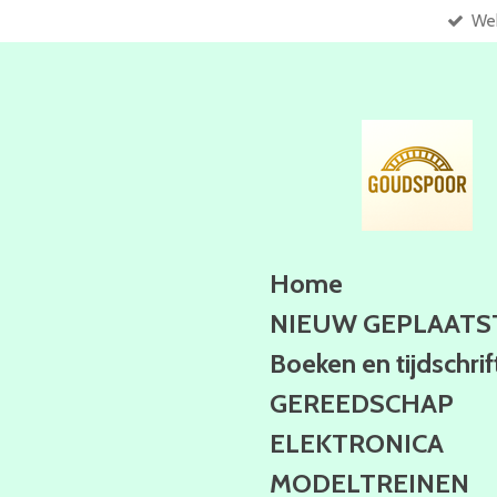
Web
Ga
direct
naar
de
hoofdinhoud
Home
NIEUW GEPLAATS
Boeken en tijdschri
GEREEDSCHAP
ELEKTRONICA
MODELTREINEN