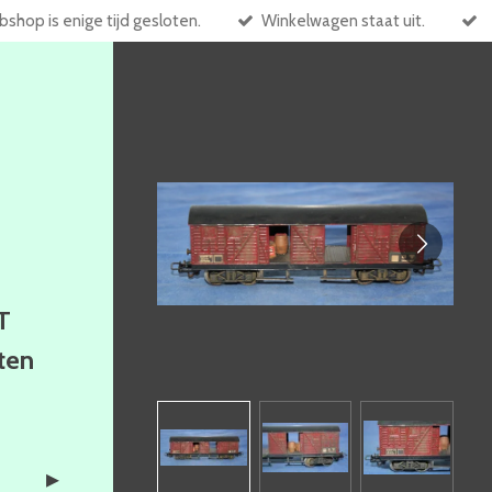
shop is enige tijd gesloten.
Winkelwagen staat uit.
T
ften