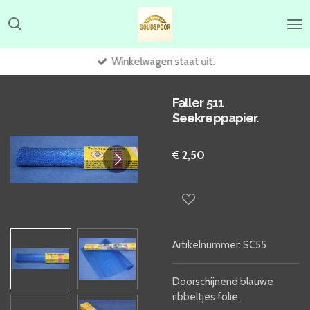
Ga
direct
naar
de
Winkelwagen staat uit.
hoofdinhoud
Faller 511
Seekreppapier.
€ 2,50
Artikelnummer:
SC55
Doorschijnend blauwe
ribbeltjes folie.