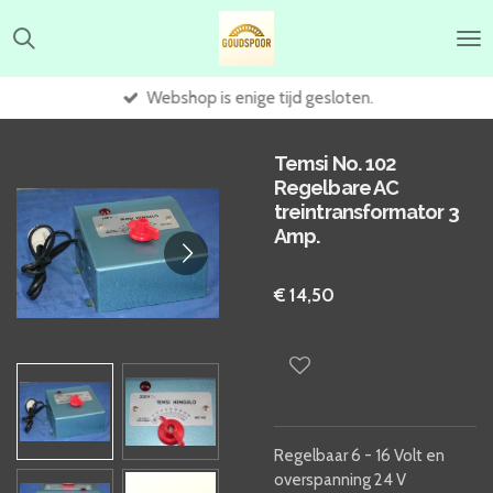
Ga
direct
naar
de
Webshop is enige tijd gesloten.
hoofdinhoud
Temsi No. 102
Regelbare AC
treintransformator 3
Amp.
€ 14,50
Regelbaar 6 - 16 Volt en
overspanning 24 V