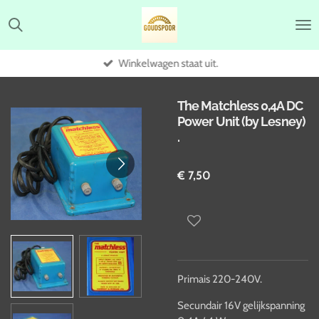
Ga
direct
naar
de
Winkelwagen staat uit.
hoofdinhoud
The Matchless 0,4A DC
Power Unit (by Lesney)
.
€ 7,50
Primais 220-240V.
Secundair 16V gelijkspanning