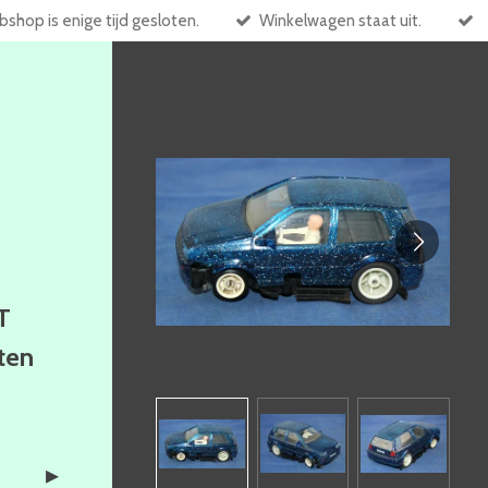
shop is enige tijd gesloten.
Winkelwagen staat uit.
T
ften