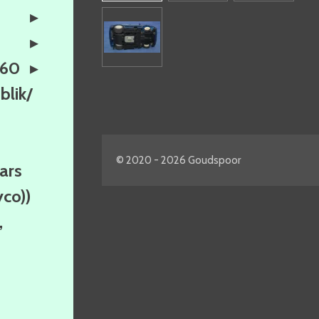
160
lik/
© 2020 - 2026 Goudspoor
ars
yco))
,