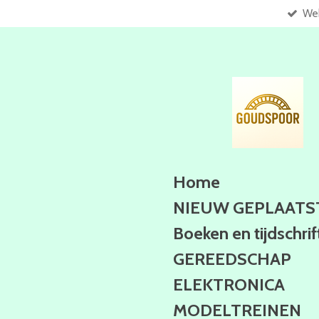
Web
Ga
direct
naar
de
hoofdinhoud
Home
NIEUW GEPLAATS
Boeken en tijdschri
GEREEDSCHAP
ELEKTRONICA
MODELTREINEN