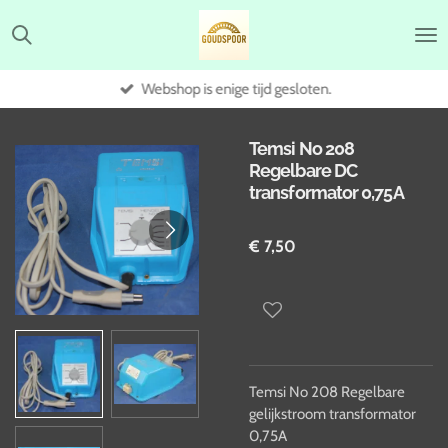
Ga
direct
naar
de
Webshop is enige tijd gesloten.
hoofdinhoud
Temsi No 208
Regelbare DC
transformator 0,75A
€ 7,50
Temsi No 208 Regelbare
gelijkstroom transformator
0,75A