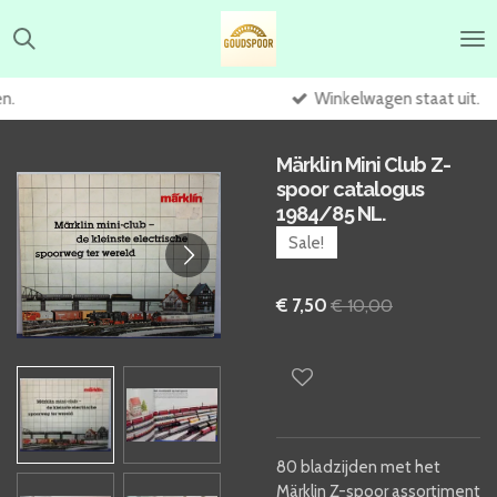
Ga
direct
naar
de
Winkelwagen staat uit.
hoofdinhoud
Märklin Mini Club Z-
spoor catalogus
1984/85 NL.
Sale!
€ 7,50
€ 10,00
80 bladzijden met het
Märklin Z-spoor assortiment