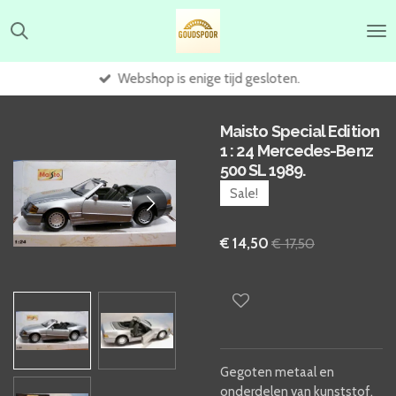
Ga
direct
naar
de
Webshop is enige tijd gesloten.
hoofdinhoud
Maisto Special Edition
1 : 24 Mercedes-Benz
500 SL 1989.
Sale!
€ 14,50
€ 17,50
Gegoten metaal en
onderdelen van kunststof.