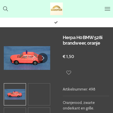
Ga
direct
naar
de
hoofdinhoud
Herpa H0 BMW 528i
brandweer, oranje
€ 1,50
Artikelnummer:
498
Oranjerood, zwarte
onderkant en grille.