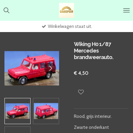
Ga
direct
naar
de
Winkelwagen staat uit.
hoofdinhoud
Wiking H0 1/87
Mercedes
brandweerauto.
€ 4,50
Rood, grijs interieur.
Zwarte onderkant