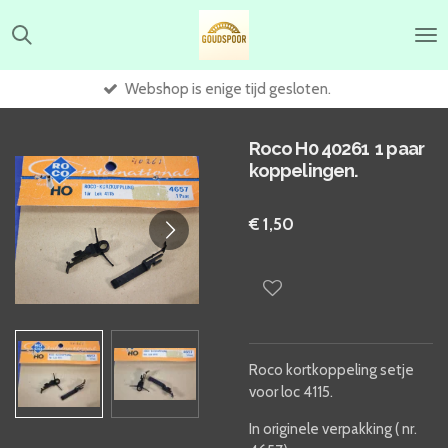
Ga
direct
naar
de
Webshop is enige tijd gesloten.
hoofdinhoud
Roco H0 40261 1 paar
koppelingen.
€ 1,50
Roco kortkoppeling setje
voor loc 4115.
In originele verpakking ( nr.