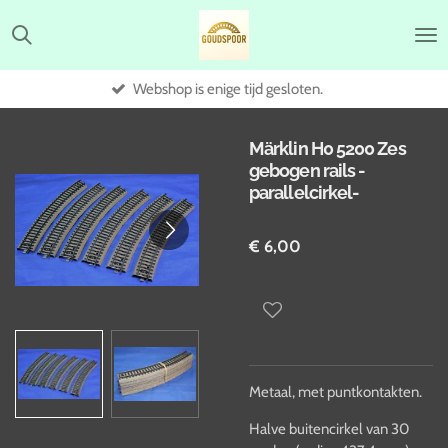
Ga
direct
naar
de
Webshop is enige tijd gesloten.
hoofdinhoud
Märklin H0 5200 Zes
gebogen rails -
parallelcirkel-
€ 6,00
Metaal, met puntkontakten.
Halve buitencirkel van 30