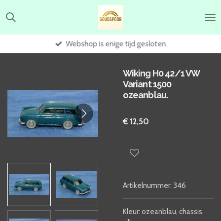
Ga
direct
naar
de
Webshop is enige tijd gesloten.
hoofdinhoud
Wiking H0 42/1 VW
Variant 1500
ozeanblau.
€ 12,50
Artikelnummer:
346
Kleur: ozeanblau, chassis